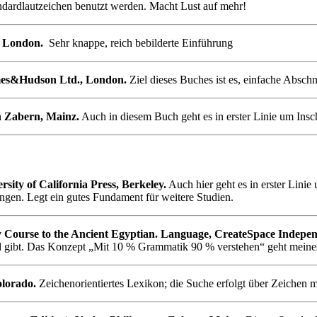
andardlautzeichen benutzt werden. Macht Lust auf mehr!
, London.
Sehr knappe, reich bebilderte Einführung
ames&Hudson Ltd., London.
Ziel dieses Buches ist es, einfache Abschn
n Zabern, Mainz.
Auch in diesem Buch geht es in erster Linie um Insch
sity of California Press, Berkeley.
Auch hier geht es in erster Linie
ungen. Legt ein gutes Fundament für weitere Studien.
ry Course to the Ancient Egyptian. Language, CreateSpace Indepe
and gibt. Das Konzept „Mit 10 % Grammatik 90 % verstehen“ geht meines
olorado.
Zeichenorientiertes Lexikon; die Suche erfolgt über Zeichen 