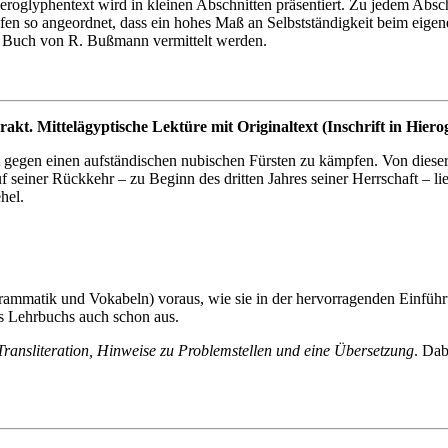
eroglyphentext wird in kleinen Abschnitten präsentiert. Zu jedem Abschn
ilfen so angeordnet, dass ein hohes Maß an Selbstständigkeit beim ei
te Buch von R. Bußmann vermittelt werden.
kt. Mittelägyptische Lektüre mit Originaltext (Inschrift in Hierog
egen einen aufständischen nubischen Fürsten zu kämpfen. Von dieser Ex
einer Rückkehr – zu Beginn des dritten Jahres seiner Herrschaft – ließ
hel.
Grammatik und Vokabeln) voraus, wie sie in der hervorragenden Einführ
es Lehrbuchs auch schon aus.
ransliteration, Hinweise zu Problemstellen und eine Übersetzung
. Dab