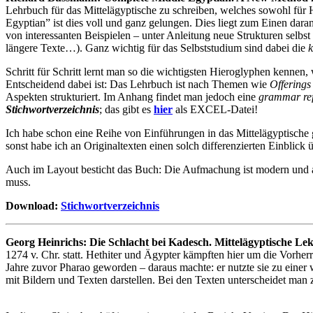
Lehrbuch für das Mittelägyptische zu schreiben, welches sowohl für
Egyptian” ist dies voll und ganz gelungen. Dies liegt zum Einen da
von interessanten Beispielen – unter Anleitung neue Strukturen selbst
längere Texte…). Ganz wichtig für das Selbststudium sind dabei die
Schritt für Schritt lernt man so die wichtigsten Hieroglyphen kennen
Entscheidend dabei ist: Das Lehrbuch ist nach Themen wie
Offerings 
Aspekten strukturiert. Im Anhang findet man jedoch eine
grammar re
Stichwortverzeichnis
; das gibt es
hier
als EXCEL-Datei!
Ich habe schon eine Reihe von Einführungen in das Mittelägyptische
sonst habe ich an Originaltexten einen solch differenzierten Einblic
Auch im Layout besticht das Buch: Die Aufmachung ist modern und an
muss.
Download:
Stichwortverzeichnis
Georg Heinrichs: Die Schlacht bei Kadesch. Mittelägyptische Lektü
1274 v. Chr. statt. Hethiter und Ägypter kämpften hier um die Vorherrs
Jahre zuvor Pharao geworden – daraus machte: er nutzte sie zu einer w
mit Bildern und Texten darstellen. Bei den Texten unterscheidet man 