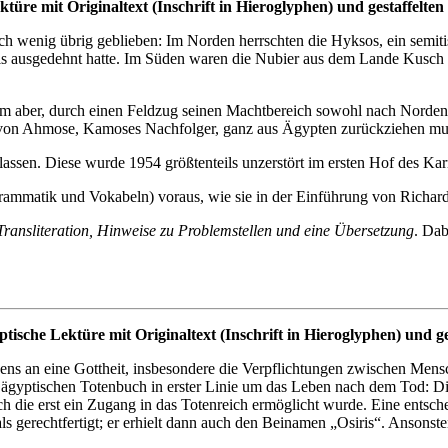
türe mit Originaltext (Inschrift in Hieroglyphen) und gestaffelten 
 wenig übrig geblieben: Im Norden herrschten die Hyksos, ein semitis
is ausgedehnt hatte. Im Süden waren die Nubier aus dem Lande Kusch
ihm aber, durch einen Feldzug seinen Machtbereich sowohl nach Norde
n von Ahmose, Kamoses Nachfolger, ganz aus Ägypten zurückziehen mu
en lassen. Diese wurde 1954 größtenteils unzerstört im ersten Hof des 
Grammatik und Vokabeln) voraus, wie sie in der Einführung von Richard
ransliteration, Hinweise zu Problemstellen und eine Übersetzung
. Dab
ische Lektüre mit Originaltext (Inschrift in Hieroglyphen) und ges
ens an eine Gottheit, insbesondere die Verpflichtungen zwischen Mens
 ägyptischen Totenbuch in erster Linie um das Leben nach dem Tod: Die
ch die erst ein Zugang in das Totenreich ermöglicht wurde. Eine ents
 als gerechtfertigt; er erhielt dann auch den Beinamen „Osiris“. Ansonst