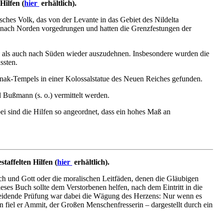
Hilfen (
hier
erhältlich).
ches Volk, das von der Levante in das Gebiet des Nildelta
 nach Norden vorgedrungen und hatten die Grenzfestungen der
n als auch nach Süden wieder auszudehnen. Insbesondere wurden die
ssten.
Karnak-Tempels in einer Kolossalstatue des Neuen Reiches gefunden.
 Bußmann (s. o.) vermittelt werden.
ei sind die Hilfen so angeordnet, dass ein hohes Maß an
taffelten Hilfen (
hier
erhältlich).
ch und Gott oder die moralischen Leitfäden, denen die Gläubigen
ses Buch sollte dem Verstorbenen helfen, nach dem Eintritt in die
cheidende Prüfung war dabei die Wägung des Herzens: Nur wenn es
en fiel er Ammit, der Großen Menschenfresserin – dargestellt durch ein