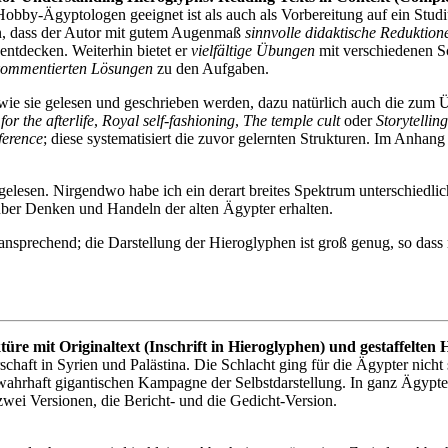
 Hobby-Ägyptologen geeignet ist als auch als Vorbereitung auf ein S
ran, dass der Autor mit gutem Augenmaß
sinnvolle didaktische Reduktion
 entdecken. Weiterhin bietet er
vielfältige Übungen
mit verschiedenen S
kommentierten Lösungen
zu den Aufgaben.
, wie sie gelesen und geschrieben werden, dazu natürlich auch die zum
for the afterlife
,
Royal self-fashioning
,
The temple cult
oder
Storytelling
ference
; diese systematisiert die zuvor gelernten Strukturen. Im Anhan
 gelesen. Nirgendwo habe ich ein derart breites Spektrum unterschiedl
k über Denken und Handeln der alten Ägypter erhalten.
sprechend; die Darstellung der Hieroglyphen ist groß genug, so dass
re mit Originaltext (Inschrift in Hieroglyphen) und gestaffelten H
chaft in Syrien und Palästina. Die Schlacht ging für die Ägypter nicht s
ahrhaft gigantischen Kampagne der Selbstdarstellung. In ganz Ägypten l
zwei Versionen, die Bericht- und die Gedicht-Version.