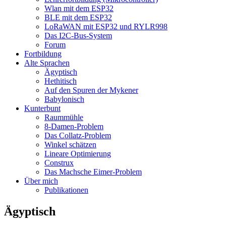
Wlan mit dem ESP32
BLE mit dem ESP32
LoRaWAN mit ESP32 und RYLR998
Das I2C-Bus-System
Forum
Fortbildung
Alte Sprachen
Ägyptisch
Hethitisch
Auf den Spuren der Mykener
Babylonisch
Kunterbunt
Raummühle
8-Damen-Problem
Das Collatz-Problem
Winkel schätzen
Lineare Optimierung
Construx
Das Machsche Eimer-Problem
Über mich
Publikationen
Ägyptisch