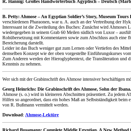
R. Hannig: Großes Handwörterbuch Ägyptisch – Deutsch (Marbu
B. Petty: Ahmose – An Egyptian Soldier’s Story, Museum Tours Pr
verschiedenen Pharaonen, war u. A. auch an der Vertreibung der Hyks
Interessant ist die Zweiteilung des Buches: Zunächst wird Ahmoses 
wiedergegeben in seinem Grab 60 Meilen südlich von Luxor – ausführli
Rohübersetzung mit Kommentaren sowie zum Abschluss auch eine flüssi
Bereicherung darstellt.
Leider ist das Buch weniger gut zum Lernen oder Vertiefen des Mitt
demselben Konzept wie der oben vorgestellte Einführungskurses vom 
Zum Anderen werden der Hieroglyphentext, die Transliteration und di
Kenntnis zu nehmen.
Wer sich mit der Grabinschrift des Ahmose intensiver beschäftigen möc
Georg Heinrichs: Die Grabinschrift des Ahmose, Sohn der Ibana. M
Ahmose (s. o.) wird in kleineren Abschnitten präsentiert. Zu jedem Abs
Hilfen so angeordnet, dass ein hohes Maß an Selbstständigkeit beim
von R. Bußmann vermittelt werden.
Download
:
Ahmose-Lektüre
Richard Bussmann: Complete Middle Egyptian. A New Method fo