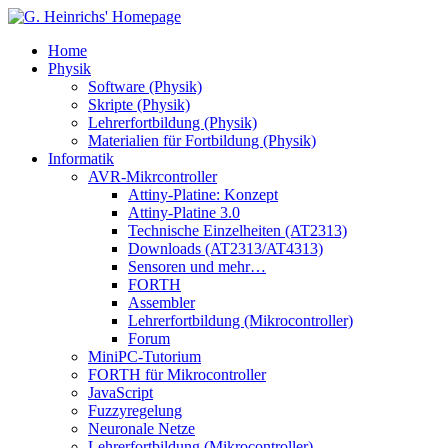
Home
Physik
Software (Physik)
Skripte (Physik)
Lehrerfortbildung (Physik)
Materialien für Fortbildung (Physik)
Informatik
AVR-Mikrcontroller
Attiny-Platine: Konzept
Attiny-Platine 3.0
Technische Einzelheiten (AT2313)
Downloads (AT2313/AT4313)
Sensoren und mehr…
FORTH
Assembler
Lehrerfortbildung (Mikrocontroller)
Forum
MiniPC-Tutorium
FORTH für Mikrocontroller
JavaScript
Fuzzyregelung
Neuronale Netze
Lehrerfortbildung (Mikrocontroller)