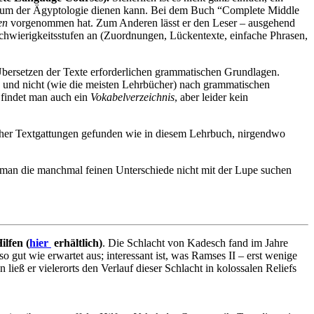
tudium der Ägyptologie dienen kann. Bei dem Buch “Complete Middle
en
vorgenommen hat. Zum Anderen lässt er den Leser – ausgehend
chwierigkeitsstufen an (Zuordnungen, Lückentexte, einfache Phrasen,
 Übersetzen der Texte erforderlichen grammatischen Grundlagen.
und nicht (wie die meisten Lehrbücher) nach grammatischen
g findet man auch ein
Vokabelverzeichnis
, aber leider kein
icher Textgattungen gefunden wie in diesem Lehrbuch, nirgendwo
 man die manchmal feinen Unterschiede nicht mit der Lupe suchen
ilfen (
hier
erhältlich)
. Die Schlacht von Kadesch fand im Jahre
o gut wie erwartet aus; interessant ist, was Ramses II – erst wenige
ieß er vielerorts den Verlauf dieser Schlacht in kolossalen Reliefs