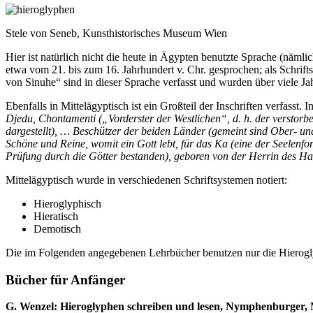
Stele von Seneb, Kunsthistorisches Museum Wien
Hier ist natürlich nicht die heute in Ägypten benutzte Sprache (näml
etwa vom 21. bis zum 16. Jahrhundert v. Chr. gesprochen; als Schrift
von Sinuhe“ sind in dieser Sprache verfasst und wurden über viele Jah
Ebenfalls in Mittelägyptisch ist ein Großteil der Inschriften verfasst
Djedu, Chontamenti („Vorderster der Westlichen“, d. h. der verstorb
dargestellt), … Beschützer der beiden Länder (gemeint sind Ober- un
Schöne und Reine, womit ein Gott lebt, für das Ka (eine der Seelenf
Prüfung durch die Götter bestanden), geboren von der Herrin des Ha
Mittelägyptisch wurde in verschiedenen Schriftsystemen notiert:
Hieroglyphisch
Hieratisch
Demotisch
Die im Folgenden angegebenen Lehrbücher benutzen nur die Hierogl
Bücher für Anfänger
G. Wenzel: Hieroglyphen schreiben und lesen, Nymphenburger,