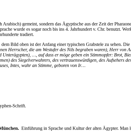
ich Arabisch) gemeint, sondern das Ägyptische aus der Zeit der Pharao
sprache wurde es sogar noch bis ins 4. Jahrhundert v. Chr. benutzt. W
rhunderte tradiert.
. In dem Bild oben ist der Anfang einer typischen Grabstele zu sehen. Di
enen Herrscher, die am Westufer des Nils begraben waren), Herr von Ab
d Unterägypten), …, auf dass er möge geben ein Stimmopfer: Brot, Bier
ormen) des Siegelverwahrers, des vertrauenswürdigen, des Aufsehers de
uses, Intes, wahr an Stimme, geboren von Ir…
yphen-Schrift.
 München.
Einführung in Sprache und Kultur der alten Ägypter. Man le