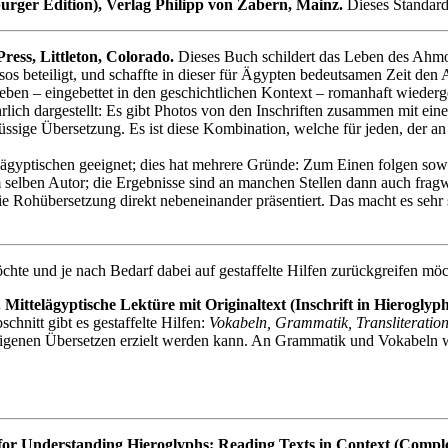
rger Edition), Verlag Philipp von Zabern, Mainz.
Dieses Standard
ess, Littleton, Colorado.
Dieses Buch schildert das Leben des Ahmose
os beteiligt, und schaffte in dieser für Ägypten bedeutsamen Zeit den
Leben – eingebettet in den geschichtlichen Kontext – romanhaft wied
ch dargestellt: Es gibt Photos von den Inschriften zusammen mit einer
ge Übersetzung. Es ist diese Kombination, welche für jeden, der an der
elägyptischen geeignet; dies hat mehrere Gründe: Zum Einen folgen so
selben Autor; die Ergebnisse sind an manchen Stellen dann auch fragw
e Rohübersetzung direkt nebeneinander präsentiert. Das macht es sehr 
hte und je nach Bedarf dabei auf gestaffelte Hilfen zurückgreifen möch
ittelägyptische Lektüre mit Originaltext (Inschrift in Hieroglyphe
chnitt gibt es gestaffelte Hilfen:
Vokabeln, Grammatik, Transliteratio
 eigenen Übersetzen erzielt werden kann. An Grammatik und Vokabeln 
r Understanding Hieroglyphs: Reading Texts in Context (Compl