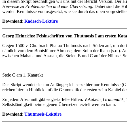
In diesem Skript beschäftigen wir uns mit der Bericht-Version. Der Hi
Hinweise zu Problemstellen und eine Übersetzung
. Dabei sind die H
werden Kenntnisse vorausgesetzt, wie sie durch das oben vorgestell
Download
:
Kadesch
-Lektüre
Georg Heinrichs: Felsinschriften von Thutmosis I am ersten Katara
Gegen 1500 v. Chr. brach Pharao Thutmosis nach Süden auf, um dort g
nämlich von dem Bootsführer Ahmose, dem Sohn der Ibana (s.o.). Auf s
zwischen Mahatta und Assuan, die Stelen B und C auf der Nilinsel Se
Stele C am 1. Katarakt
Das Skript wendet sich an Anfänger; ich setze hier nur Kenntnisse (
reichen hier in Hinblick auf die Grammatik die ersten zehn Kapitel d
Zu jedem Abschnitt gibt es gestaffelte Hilfen:
Vokabeln, Grammatik, T
Selbstständigkeit beim eigenen Übersetzen erzielt werden kann.
Download
:
Thutmosis-Lektüre