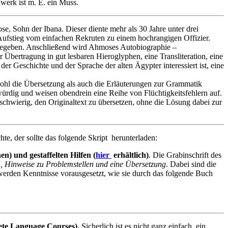
werk ist m. E. ein Muss.
, Sohn der Ibana. Dieser diente mehr als 30 Jahre unter drei
 Aufstieg vom einfachen Rekruten zu einem hochrangigen Offizier.
ergegeben. Anschließend wird Ahmoses Autobiographie –
 Übertragung in gut lesbaren Hieroglyphen, eine Transliteration, eine
 Geschichte und der Sprache der alten Ägypter interessiert ist, eine
wohl die Übersetzung als auch die Erläuterungen zur Grammatik
ürdig und weisen obendrein eine Reihe von Flüchtigkeitsfehlern auf.
schwierig, den Originaltext zu übersetzen, ohne die Lösung dabei zur
te, der sollte das folgende Skript herunterladen:
n) und gestaffelten Hilfen (
hier
erhältlich)
. Die Grabinschrift des
n, Hinweise zu Problemstellen und eine Übersetzung
. Dabei sind die
werden Kenntnisse vorausgesetzt, wie sie durch das folgende Buch
ete Language Courses).
Sicherlich ist es nicht ganz einfach, ein