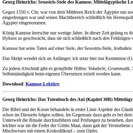
Georg Heinrichs: Sesostris-Stele des Kamose. Mittelägyptische Lek
Gegen 1550 v. Chr. war von dem Mittleren Reich der Ägypter nur noch
eingedrungen war und seinen Machtbereich schließlich bis Hermopol
Ägypter eingenommen.
König Kamose herrschte nur wenige Jahre. In dieser Zeit gelang es 
Hyksos so geschwächt, dass sie sich schließlich nach den Feldzüge
Kamose hat seine Taten auf einer Stele, der Sesostris-Stele, festhalt
Das Skript wendet sich an Anfänger; ich setze hier nur Kenntnisse (
Zu jedem Abschnitt gibt es gestaffelte Hilfen:
Vokabeln, Grammatik, T
Selbstständigkeit beim eigenen Übersetzen erzielt werden kann.
Download
:
Kamose-Lektüre
Georg Heinrichs: Das Totenbuch des Ani (Kapitel 30B) Mittelägypt
Die Bibel und der Koran behandeln in erster Linie Aspekte des Glaub
schon im Diesseits folgen sollten. Im Gegensatz dazu geht es bei dem
Unterwelt die Rituale durchzuführen und Prüfungen zu bestehen, dur
leichter war als die Feder der Göttin Maat, dann galt der Verstorbene
Mischwesen mit einem Krokodilkopf – zum Opfer.