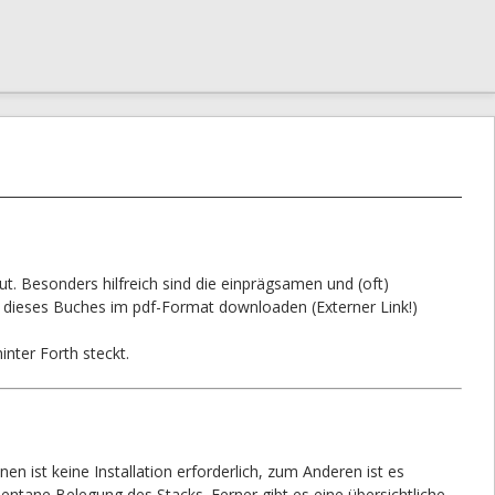
. Besonders hilfreich sind die einprägsamen und (oft)
“ dieses Buches im pdf-Format downloaden (Externer Link!)
ter Forth steckt.
en ist keine Installation erforderlich, zum Anderen ist es
ntane Belegung des Stacks. Ferner gibt es eine übersichtliche