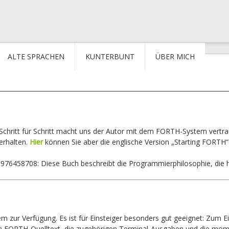
ALTE SPRACHEN
KUNTERBUNT
ÜBER MICH
hritt für Schritt macht uns der Autor mit dem FORTH-System vertraut
 erhalten.
Hier
können Sie aber die englische Version „Starting FORTH
6458708: Diese Buch beschreibt die Programmierphilosophie, die hin
m zur Verfügung. Es ist für Einsteiger besonders gut geeignet: Zum Ein
en FORTH-Quelltext, die zugehörigen Terminal-Ausgaben und die mome