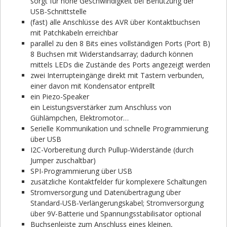
sorgt für hohe Geschwindigkeit bei Benutzung der
USB-Schnittstelle
(fast) alle Anschlüsse des AVR über Kontaktbuchsen
mit Patchkabeln erreichbar
parallel zu den 8 Bits eines vollständigen Ports (Port B)
8 Buchsen mit Widerstandsarray; dadurch können
mittels LEDs die Zustände des Ports angezeigt werden
zwei Interrupteingänge direkt mit Tastern verbunden,
einer davon mit Kondensator entprellt
ein Piezo-Speaker
ein Leistungsverstärker zum Anschluss von
Gühlämpchen, Elektromotor…
Serielle Kommunikation und schnelle Programmierung
über USB
I2C-Vorbereitung durch Pullup-Widerstände (durch
Jumper zuschaltbar)
SPI-Programmierung über USB
zusätzliche Kontaktfelder für komplexere Schaltungen
Stromversorgung und Datenübertragung über
Standard-USB-Verlängerungskabel; Stromversorgung
über 9V-Batterie und Spannungsstabilisator optional
Buchsenleiste zum Anschluss eines kleinen,