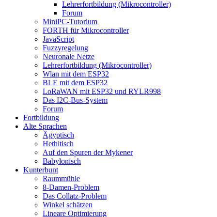
Lehrerfortbildung (Mikrocontroller)
Forum
MiniPC-Tutorium
FORTH für Mikrocontroller
JavaScript
Fuzzyregelung
Neuronale Netze
Lehrerfortbildung (Mikrocontroller)
Wlan mit dem ESP32
BLE mit dem ESP32
LoRaWAN mit ESP32 und RYLR998
Das I2C-Bus-System
Forum
Fortbildung
Alte Sprachen
Ägyptisch
Hethitisch
Auf den Spuren der Mykener
Babylonisch
Kunterbunt
Raummühle
8-Damen-Problem
Das Collatz-Problem
Winkel schätzen
Lineare Optimierung