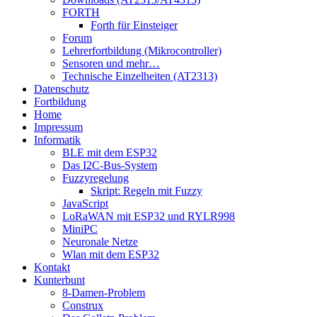
FORTH
Forth für Einsteiger
Forum
Lehrerfortbildung (Mikrocontroller)
Sensoren und mehr…
Technische Einzelheiten (AT2313)
Datenschutz
Fortbildung
Home
Impressum
Informatik
BLE mit dem ESP32
Das I2C-Bus-System
Fuzzyregelung
Skript: Regeln mit Fuzzy
JavaScript
LoRaWAN mit ESP32 und RYLR998
MiniPC
Neuronale Netze
Wlan mit dem ESP32
Kontakt
Kunterbunt
8-Damen-Problem
Construx