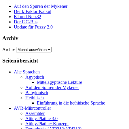
Auf den Spuren der Mykener
Der k-Faktor-Kalkül
KI und Netz32
Der I2C-Bus
Update für Fuzzy 2.0
Archiv
Archiv
Seitenübersicht
Alte Sprachen
Ägyptisch
Mittelägyptische Lektüre
Auf den Spuren der Mykener
Babylonisch
Hethitisch
Einführung in die hethitische Sprache
AVR-Mikrcontroller
Assembler
Attiny-Platine 3.0
Attiny-Platine: Konzept
Downloads (AT2313/AT4313)